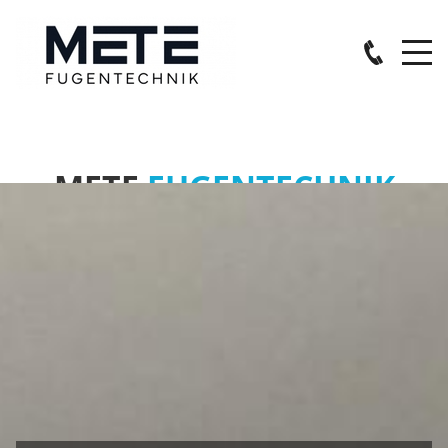
METE
FUGENTECHNIK
Perfekte Fugen, Zufriedene Kunden
Kundenzufriedenheit ist unsere höchste Priorität –
Präzision & Qualität für Ihr Projekt!