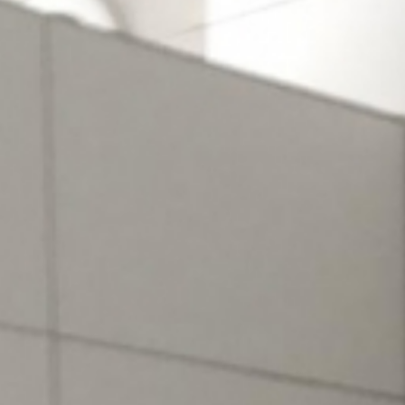
Privat & Gewerbe
Ob klein oder groß, jedes Projekt wird einzigartig
umgesetzt
Gerade kleinere Projekte von privaten Kunden, die
nicht im Maße von Gewerbekunden an uns
herantreten, bedienen wir auch im selben Maß an