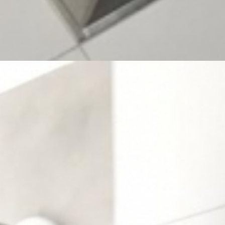
Silikonfugen
Bäder und Duschen
Unsere Spezialgebiete umfassen insbesondere
auch die Innenraum-Versiegelung.