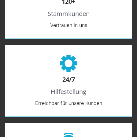
120+
Stammkunden
START
Vertrauen in uns
LEISTUNGEN
ÜBER UNS
24/7
REFERENZEN
Hilfestellung
Erreichbar für unsere Kunden
KONTAKT